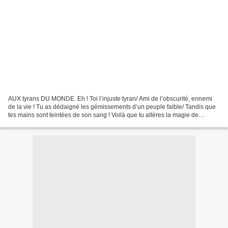
AUX tyrans DU MONDE. Eh ! Toi l’injuste tyran/ Ami de l’obscurité, ennemi
de la vie ! Tu as dédaigné les gémissements d’un peuple faible/ Tandis que
tes mains sont teintées de son sang ! Voilà que tu altères la magie de
l’univers/ Et tu sèmes les épines...