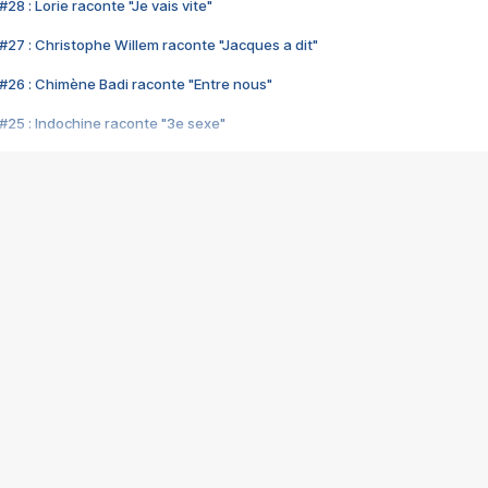
28 : Lorie raconte "Je vais vite"
#27 : Christophe Willem raconte "Jacques a dit"
#26 : Chimène Badi raconte "Entre nous"
#25 : Indochine raconte "3e sexe"
#24 : Zaho raconte "C'est chelou"
#23 : Patrick Bruel raconte "Au café des délices"
#22 : Kyo raconte "Le chemin"
#21 : Nolwenn Leroy raconte "Cassé"
#20 : Patrick Hernandez raconte "Born to be alive"
#19 : Lorie raconte "Près de moi"
#18 : Michael Jones raconte "A nos actes manqués" (avec Jean-Jacque
#17 : Khaled raconte "Aïcha"
#16 : Corneille raconte "Parce qu'on vient de loin"