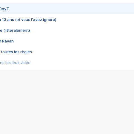
 DayZ
 a 13 ans (et vous l'avez ignoré)
e (littéralement)
im Rayan
 toutes les règles
s les jeux vidéo
us choquant de Rockstar ? - Le scandale BULLY
e plus moche de Steam
du RÊVE tourne au CAUCHEMAR
pendant 8 heures
it… à tort
umiliés par un jeu vidéo