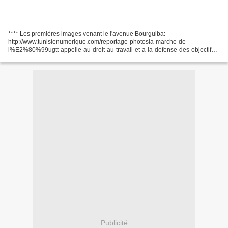
**** Les premières images venant le l'avenue Bourguiba:
http://www.tunisienumerique.com/reportage-photosla-marche-de-
l%E2%80%99ugtt-appelle-au-droit-au-travail-et-a-la-defense-des-objectifs-
de-la-revolution/121665 **** Transmission directe de tawasoltv:...
Publicité