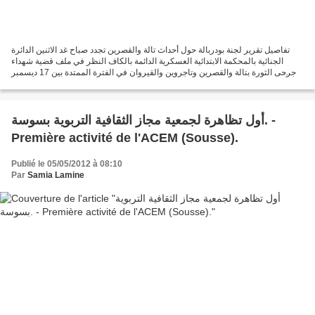
تفاصيل تقرير لجنة بودربالة حول أحداث تالة والقصرين تجدد صباح غد الاثنين الدائرة
الجنائية بالمحكمة الابتدائية العسكرية الدائمة بالكاف النظر في ملف قضية شهداء
وجرحى الثورة بتالة والقصرين وتاجروين والقيروان في الفترة الممتدة بين 17 ديسمبر
2010 و14 جانفي...
أول تظاهرة لجمعية مجاز الثقافية التربوية بسوسة. -
Première activité de l'ACEM (Sousse).
Publié le 05/05/2012 à 08:10
Par
Samia Lamine