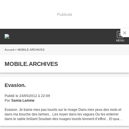
Publicité
MENU
Accueil
» MOBILE.ARCHIVES
MOBILE.ARCHIVES
Evasion.
Publié le 24/05/2012 à 22:09
Par
Samia Lamine
Evasion. Je traine mes pas lourds sur le rivage Dans mes yeux des mots et
dans ma bouche des larmes... Les noyer dans les vagues Ou les enterrer
dans le sable brûlant Soudain des nuages lourds tonnent d’effroi... Et quand
je vois un navire au loin… Les...