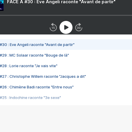
FACE A #30 : Eve Angeli raconte "Avant de partir"
#30 : Eve Angeli raconte "Avant de partir"
#29 : MC Solaar raconte "Bouge de là"
28 : Lorie raconte "Je vais vite"
#27 : Christophe Willem raconte "Jacques a dit"
#26 : Chimène Badi raconte "Entre nous"
#25 : Indochine raconte "3e sexe"
#24 : Zaho raconte "C'est chelou"
#23 : Patrick Bruel raconte "Au café des délices"
#22 : Kyo raconte "Le chemin"