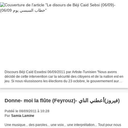
Discours Béji Caïd Essebsi 06/09/2011 par Artiste-Tunisien "Nous avons
décidé de cette intervention car la sécurité des citoyens et de la nation est en
jeu. Si nous réussissons les élections du 23 octobre, le gouvernement aura
réussi une grande partie...
Donne- moi la flûte (Feyrouz)- فيروز)أعطني الناي)
Publié le 08/09/2011 à 10:28
Par
Samia Lamine
Une musique... des paroles... une voix... une interprétation... Tout pour nous