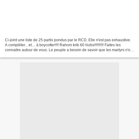
Ci-joint une liste de 25 partis pondus par le RCD. Elle n'est pas exhaustive.
A compléter... et.... à boycotter!!!! Rahom krib 60 hizbs!!!!!!!!!! Faites les
connaitre autour de vous. Le peuple a besoin de savoir que les martyrs n'ont
pas sacrifié leur...