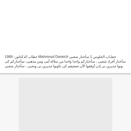
خطاب الدكتاتور- 1986 Mahmoud Darwich خطـاب الجلوس 1 سأختار شعبي
سأختار أفراد شعبى ، سأختاركم واحدا واحدا من سلالة أمى ومن مذهبى، سأختاركم كى
تكونوا جديرين بى إذن أوقفوا الآن تصفيقم كى تكونوا جديرين بى وبحبى ، سأختار شعبى
سياجا لمملكتي ورصيفُا لدربي قفوا...