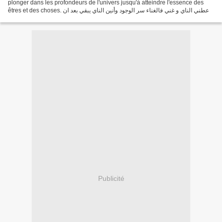
plonger dans les profondeurs de l'univers jusqu'à atteindre l'essence des
êtres et des choses. أعطني الناي و غني فالغناء سر الوجود وأنين الناي يبقي بعد ان
يفنى الوجود كلمات...
Publicité