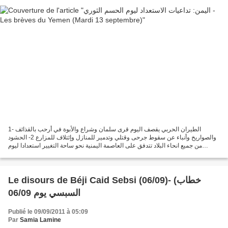
1- الطيران الحربي يقصف اليوم قرى سلمان وشراع والأبوة في أرحب بالقذائف
والصواريخ وأنباء عن سقوط جرحى وقتلي وتدمير للمنازل وإئتلاف للمزارع 2- الحشود
من جميع انحاء البلاد تتدفق على العاصمة اليمنية نحو ساحة التغيير استعدادا ليوم
الحسم الثوري 3- نصبت صواريخ...
Le disours de Béji Caid Sebsi (06/09)- (خطاب
السبسي يوم 06/09
Publié le 09/09/2011 à 05:09
Par
Samia Lamine