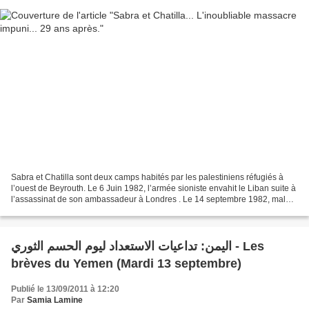
Sabra et Chatilla sont deux camps habités par les palestiniens réfugiés à
l’ouest de Beyrouth. Le 6 Juin 1982, l’armée sioniste envahit le Liban suite à
l’assassinat de son ambassadeur à Londres . Le 14 septembre 1982, malgré
l’accord avec l’envoyé américain...
اليمن: تداعيات الاستعداد ليوم الحسم الثوري - Les
brèves du Yemen (Mardi 13 septembre)
Publié le 13/09/2011 à 12:20
Par
Samia Lamine