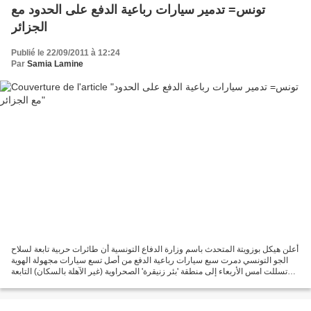
تونس= تدمير سيارات رباعية الدفع على الحدود مع
الجزائر
Publié le 22/09/2011 à 12:24
Par
Samia Lamine
أعلن هيكل بوزويتة المتحدث باسم وزارة الدفاع التونسية أن طائرات حربية تابعة لسلاح
الجو التونسي دمرت سبع سيارات رباعية الدفع من أصل تسع سيارات مجهولة الهوية
تسللت امس الأربعاء إلى منطقة 'بئر زنيقرة' الصحراوية (غير الآهلة بالسكان) التابعة
لمحافظة 'قبلي'...