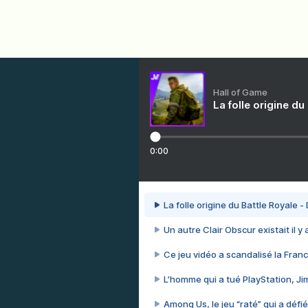
Hall of Game
La folle origine du
0:00
La folle origine du Battle Royale -
Un autre Clair Obscur existait il y
Ce jeu vidéo a scandalisé la Franc
L’homme qui a tué PlayStation, J
Among Us, le jeu “raté” qui a défié