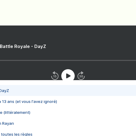
 Battle Royale - DayZ
 DayZ
 a 13 ans (et vous l'avez ignoré)
e (littéralement)
im Rayan
 toutes les règles