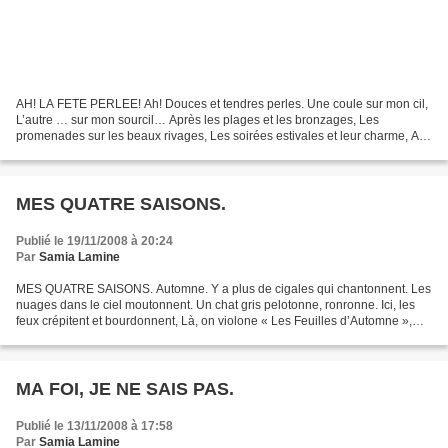
AH! LA FETE PERLEE! Ah! Douces et tendres perles. Une coule sur mon cil,
L’autre … sur mon sourcil… Après les plages et les bronzages, Les
promenades sur les beaux rivages, Les soirées estivales et leur charme, Ah !
Les premières larmes. Ah ! Une goutte...
MES QUATRE SAISONS.
Publié le 19/11/2008 à 20:24
Par
Samia Lamine
MES QUATRE SAISONS. Automne. Y a plus de cigales qui chantonnent. Les
nuages dans le ciel moutonnent. Un chat gris pelotonne, ronronne. Ici, les
feux crépitent et bourdonnent, Là, on violone « Les Feuilles d’Automne »,
Dehors, un oiseau gémit, fredonne,...
MA FOI, JE NE SAIS PAS.
Publié le 13/11/2008 à 17:58
Par
Samia Lamine