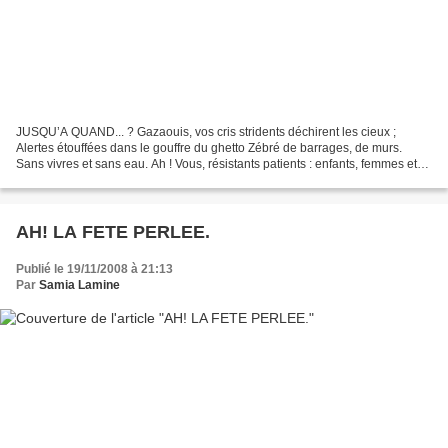
JUSQU’A QUAND... ? Gazaouis, vos cris stridents déchirent les cieux ;
Alertes étouffées dans le gouffre du ghetto Zébré de barrages, de murs.
Sans vivres et sans eau. Ah ! Vous, résistants patients : enfants, femmes et
vieux Offusqués, offensés par l’infâme...
AH! LA FETE PERLEE.
Publié le 19/11/2008 à 21:13
Par
Samia Lamine