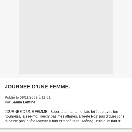
JOURNEE D'UNE FEMME.
Publié le 09/11/2008 à 11:01
Par
Samia Lamine
JOURNEE D’UNE FEMME. -Bébé, tête maman et tais-toi Joue avec ton
nounours, laisse-moi Touch’ pas mes affaires, arrêête Poz’ pas d’questions,
m’casse pas la tête Maman a tant et tant à faire : Ménag’, cuisin’ et tant d’
misères Avant d’aller chez le coiffeur...