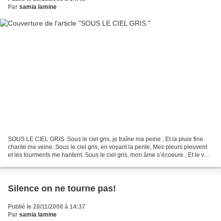
Par
samia lamine
SOUS LE CIEL GRIS. Sous le ciel gris, je traîne ma peine ; Et la pluie fine
chante ma veine. Sous le ciel gris, en voyant la pente, Mes pleurs pleuvent
et les tourments me hantent. Sous le ciel gris, mon âme s’écoeure ; Et le vent
doux gémit dans mon...
Silence on ne tourne pas!
Publié le 28/11/2008 à 14:37
Par
samia lamine