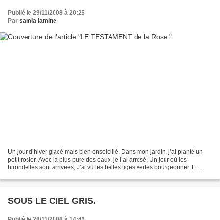
Publié le 29/11/2008 à 20:25
Par
samia lamine
Un jour d’hiver glacé mais bien ensoleillé, Dans mon jardin, j’ai planté un
petit rosier. Avec la plus pure des eaux, je l’ai arrosé. Un jour où les
hirondelles sont arrivées, J’ai vu les belles tiges vertes bourgeonner. Et
Quand le mois d’amour sacré...
SOUS LE CIEL GRIS.
Publié le 28/11/2008 à 14:46