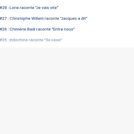
28 : Lorie raconte "Je vais vite"
#27 : Christophe Willem raconte "Jacques a dit"
#26 : Chimène Badi raconte "Entre nous"
#25 : Indochine raconte "3e sexe"
#24 : Zaho raconte "C'est chelou"
#23 : Patrick Bruel raconte "Au café des délices"
#22 : Kyo raconte "Le chemin"
#21 : Nolwenn Leroy raconte "Cassé"
#20 : Patrick Hernandez raconte "Born to be alive"
#19 : Lorie raconte "Près de moi"
#18 : Michael Jones raconte "A nos actes manqués" (avec Jean-Jacque
#17 : Khaled raconte "Aïcha"