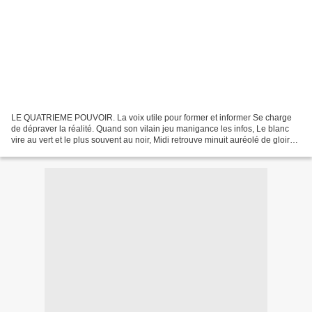
LE QUATRIEME POUVOIR. La voix utile pour former et informer Se charge
de dépraver la réalité. Quand son vilain jeu manigance les infos, Le blanc
vire au vert et le plus souvent au noir, Midi retrouve minuit auréolé de gloire,
Le crapaud laid devient,...