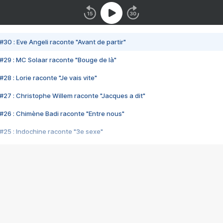
#30 : Eve Angeli raconte "Avant de partir"
#29 : MC Solaar raconte "Bouge de là"
28 : Lorie raconte "Je vais vite"
#27 : Christophe Willem raconte "Jacques a dit"
#26 : Chimène Badi raconte "Entre nous"
#25 : Indochine raconte "3e sexe"
#24 : Zaho raconte "C'est chelou"
#23 : Patrick Bruel raconte "Au café des délices"
#22 : Kyo raconte "Le chemin"
#21 : Nolwenn Leroy raconte "Cassé"
#20 : Patrick Hernandez raconte "Born to be alive"