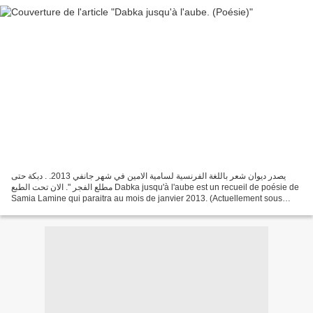
يصدر ديوان شعر باللغة الفرنسية لسامية الامين في شهر جانفي 2013. . دبكة حتى
مطلع الفجر ". الان تحت الطبع Dabka jusqu'à l'aube est un recueil de poésie de
Samia Lamine qui paraitra au mois de janvier 2013. (Actuellement sous
impression)