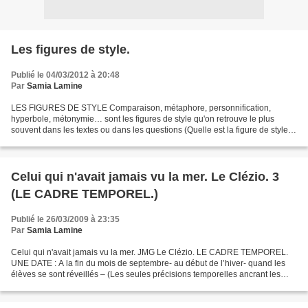
Les figures de style.
Publié le 04/03/2012 à 20:48
Par
Samia Lamine
LES FIGURES DE STYLE Comparaison, métaphore, personnification,
hyperbole, métonymie… sont les figures de style qu'on retrouve le plus
souvent dans les textes ou dans les questions (Quelle est la figure de style
utilisée ? expliquez-la…). En bas de page,...
Celui qui n'avait jamais vu la mer. Le Clézio. 3
(LE CADRE TEMPOREL.)
Publié le 26/03/2009 à 23:35
Par
Samia Lamine
Celui qui n'avait jamais vu la mer. JMG Le Clézio. LE CADRE TEMPOREL.
UNE DATE : A la fin du mois de septembre- au début de l’hiver- quand les
élèves se sont réveillés – (Les seules précisions temporelles ancrant les
évènements dans le temps) LA DUREE...