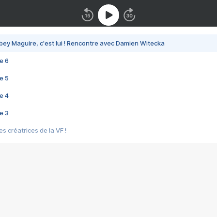
bey Maguire, c'est lui ! Rencontre avec Damien Witecka
e 6
e 5
e 4
e 3
s créatrices de la VF !
e 2
e 1
e Mektoub My Love arrive enfin ! Rencontre avec Shaïn Boumedine et Sal
i : après Toni en famille