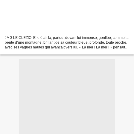
JMG LE CLEZIO. Elle était là, partout devant lui immense, gonflée, comme la
pente d’une montagne, brillant de sa couleur bleue, profonde, toute proche,
avec ses vagues hautes qui avançait vers lui. « La mer ! La mer ! » pensait
Daniel.... ( Celui qui...