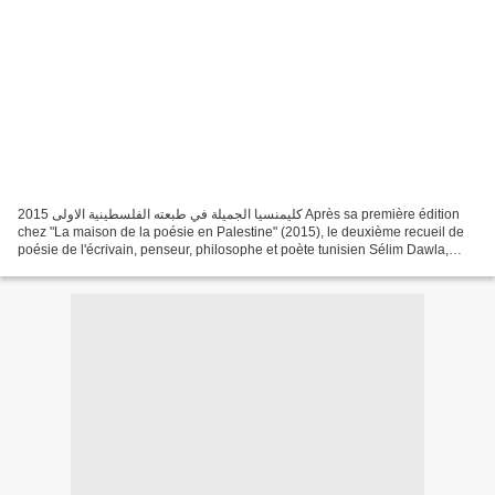
كليمنسيا الجميلة في طبعته الفلسطينية الاولى 2015 Après sa première édition
chez "La maison de la poésie en Palestine" (2015), le deuxième recueil de
poésie de l'écrivain, penseur, philosophe et poète tunisien Sélim Dawla,
paraitra dans une deuxième édition...