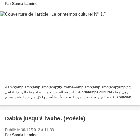
Par
Samia Lamine
&amp;amp;amp;amp;amp;amp;lt;/ iframe&amp;amp;amp;amp;amp;amp;gt;
النسخة الفرنسية من مجلة مجلة الربيع الثقافي Le printemps culturel وهي مجلة
ثقافية غير ربحية تصدر من المغرب وأروبا أسسها كل من عبد الواحد مفتاح Abdlwahd
Meftah وعزالدين(زين الدين)...
Dabka jusqu'à l'aube. (Poésie)
Publié le 30/12/2012 à 11:33
Par
Samia Lamine