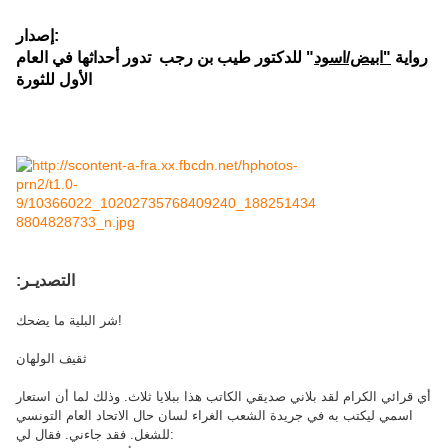
إصدار:
رواية
"ابيض/اسود
" للدكتور طيب بن رجب
تدور أحداثها في العام
الأول للثورة
:التصديـر
شر البلية ما يضحك!
ثقيف الولهان
أي قرائي الكرام لقد بلاني صديقي الكاتب هذا ببلايا ثلاث. وذلك لما أن استعار
اسمي ليكتب به في جريدة الشعب الغراء لسان حال الاتحاد العام التونسي
للشغل. فقد جاءني. فقال لي: