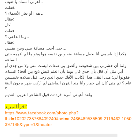
ـ أعرني اسمك يا ثقيف.
فقلت:
ـ هه ! أو تعار الأسماء ؟
فقال:
ـ أجل.
فقلت:
ـ وما الداعي ؟
فقال:
ـ حتى أجعل مسافة بيني وبين نفسي.
هكذا إذا باسمي أنا يجعل مسافة بينه وبين نفسه هو! وهو ما لم أفهمه حتى
الساعة.
ولما أن حشرني بين شخوصه وألصق بي صفات ليست مني ولا من جدي أو
أبي مثل أن قال بأن جدي قال يوما بأن العلم كبش ذبح بين أفخاذ النساء.
فقولوا لي: متى التقى هذا الكاتب الآفك جدي الذي رحل قبل ميلاده بخمسين
عام ؟ ثم متى كان لي حمار وأنا منذ القرن الماضي لم أركب ظهر برذون البتة
؟
ولقد أعياني أمره. فرددت قول الشاعر العربي القديم:
اقرأ المزيد:
https://www.facebook.com/photo.php?
fbid=10202735768409240&set=a.2466489535509.2119462.1050
397145&type=1&theater