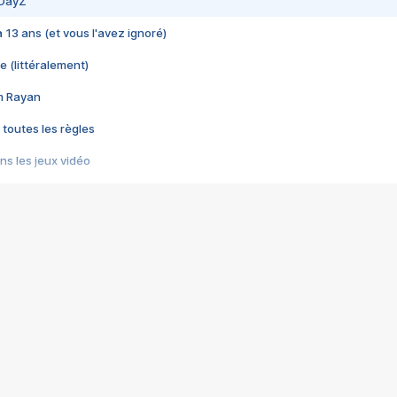
 DayZ
 a 13 ans (et vous l'avez ignoré)
e (littéralement)
im Rayan
 toutes les règles
s les jeux vidéo
us choquant de Rockstar ? - Le scandale BULLY
e plus moche de Steam
du RÊVE tourne au CAUCHEMAR
pendant 8 heures
it… à tort
umiliés par un jeu vidéo
ire - Final Fantasy 8