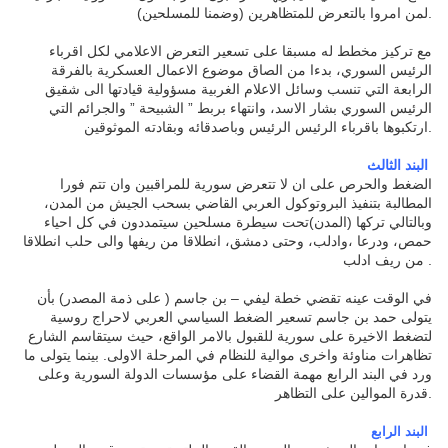
لمن امروا بالتعرض للمتظاهرين (وضمنا للمسلحين
).
مع تركيز مخطط له مسبقا على تسعير التعرض الاعلامي لكل اقرباء
الرئيس السوري، بدءا من الصاق موضوع الاعمال العسكرية بالفرقة
الرابعة التي تنسب وسائل الاعلام الغربية مسؤولية قيادتها الى شقيق
الرئيس السوري بشار الاسد، وانتهاء بربط ” الشبيحة ” والجرائم التي
ارتكبوها باقرباء الرئيس الرئيس وباصدقائه وبقادته الموثوقين
.
البند الثالث
الضغط والحرص على ان لا تتعرض سورية للمراقبين وان تتم فورا
المطالبة بتنفيذ البروتوكول العربي القاضي بسحب الجيش من المدن،
وبالتالي تركها (المدن)تحت سيطرة مسلحين سيتمددون في كل احياء
حمص، ودرعا ،وادلب، وحتى دمشق، انطلاقا من ريفها والى حلب انطلاقا
من ريف ادلب
.
في الوقت عينه تقضي خطة ليفي – بن جاسم ( على ذمة المصدر) بأن
يتولى حمد بن جاسم تسعير الضغط السياسي العربي لاحراج روسية
لتضغط الاخيرة على سورية للقبول بالامر الواقع، حيث سيتقاسم الشارع
تظاهرات مناوئة واخرى موالية للنظام في المرحلة الاولى. بينما يتولى ما
ورد في البند الرابع مهمة القضاء على مؤسسات الدولة السورية وعلى
قدرة الموالين على التظاهر
.
البند الرابع