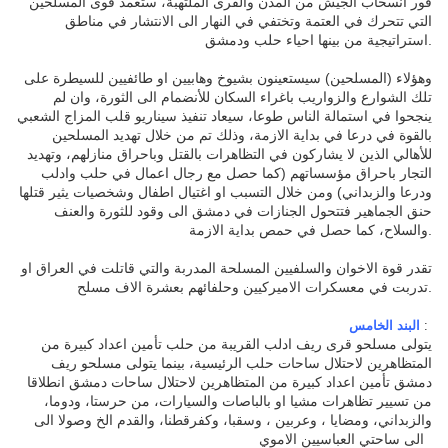
فور انسحاب الجيش من المدن والقرى الملتهبة، ستعمد قوى المسلحين
التي تتحرك في العتمة وتختفي في النهار الى الانتشار في مناطق
استراتيجية من بينها احياء حلب ودمشق
.
وهؤلاء (المسلحين) سيستعينون بشيوخ وهابيين او طائفيين للسيطرة على
تلك الشوارع والزواريب باغراء السكان للأنضمام الى الثورة، وان لم
ينجحوا في استمالة الناس طوعا، سيعاد تنفيذ سيناريو قلب المزاج الشعبي
بالقوة في درعا في بداية الازمة، وذلك تم من خلال تهديد المسلحين
للأهالي الذين لا يشاركون في التظاهرات بالقتل وباحراق منازلهم، وتهديد
التجار باحراق مؤسساتهم (كما حصل مع رجال اعمال في حلب وادلب
ودرعا والزبداني) ومن خلال التسبب او اغتيال اطفال وشخصيات يثير قتلها
حنق الجماهير فتتحول الجنازات في دمشق الى وقود للثورة والعنف
والسلاح، كما حصل في حمص بداية الازمة
.
تقدر قوة الاخوان والسلفيين المسلحة المدربة والتي قاتلت في العراق او
تدربت في معسكرات الاميركيين وحلفائهم بعشرة الاف مسلح
.
البند الخامس
:
يتولى مسلحو قرى ريف ادلب القريبة من حلب تأمين اعداد كبيرة من
المتظاهرين لاحتلال ساحات حلب الرئيسية، بينما يتولى مسلحو ريف
دمشق تأمين اعداد كبيرة من المتظاهرين لاحتلال ساحات دمشق انطلاقا
من تسيير تظاهرات مشيا او بالباصات والسيارات، من حرستا، ودوما،
والزبداني، ومضايا ، وعربين ، وسقبا، وكفرقطنا، والقدم الخ وصولا الى
الى ساحتي العباسيين الاموي