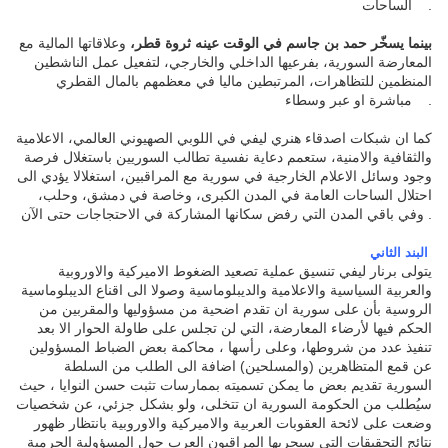
الساحات
.
بينما يسخّر حمد بن جاسم في الوقت عينه ثروة قطر،
وعلاقاتها المالية مع
المعارضة السورية، بفرعيها الداخلي والخارجي، لتفعيل عمل الناشطين
المنظمين للتظاهرات، المرتبطين ماليا في معظمهم بالمال القطري
مباشرة او عبر وسطاء
.
كما ان شبكات اصدقاء هنري ليفي في اللوبي الصهيوني العالمي، الاعلامية
والثقافية والامنية، ستعمم دعاية نفسية تطالب السوريين باستغلال فرصة
وجود وسائل الاعلام الخارجية في سورية مع المراقبين، استغلالا يؤدي الى
احتلال الساحات العامة في المدن الكبرى، وخاصة في دمشق، وحلب،
وفي باقي المدن التي رفض سكانها المشاركة في الاحتجاجات حتى الآن
.
البند الثاني
يتولى برنار ليفي تنسيق عملية تصعيد الضغوط الاميركية والاوروبية
والعربية السياسية والاعلامية والديبلوماسية وصولا الى اقناع الديبلوماسية
الروسية بأن على سورية ان تقدم اضحية من مسؤوليها والمقربين من
الحكم فيها لأرضاء المعارضة، التي لن تجلس على طاولة الحوار الا بعد
تنفيذ عدد من شروطها، وعلى رأسها ، محاكمة بعض الضباط المسؤولين
عن قمع المتظاهرين (والمسلحين) اضافة الى الطلب من السلطة
السورية تقديم بعض ما يمكن تسميته بممارسات تثبت حسن النوايا ، حيث
سيُطلب من الحكومة السورية ان تتخلى، ولو بشكل جزئي، عن شخصيات
وضعت على لائحة العقوبات العربية والاميركية والاوروبية بانتظار ظهور
نتائج التحقيقات التي سيجريها المراقبون العرب حول المسؤولية الجرمية