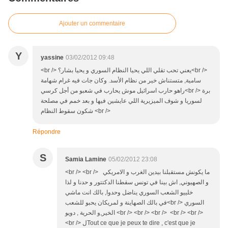
Ajouter un commentaire
Y
yassine
03/02/2012 09:48
<br /> يعني تحب تقلي اللي يحيا النظام السوري و يحيا بشار؟<br />
سامية, متستناش خير من نظام الأسد. وكان جات فيه غرام شهامة
راهو حارب اسرائيل موش يحارب في شعبو من أجل كرسي<br /> برة
لسوريا و شوف الميزيرية اللي عايشين فيها و بعد خمم في مصلحة
شكون سقوط النظام <br />
Répondre
S
Samia Lamine
05/02/2012 23:08
<br /> <br /> ما يكونش مستقبلنا بيدين الغرب و الامريكي
و الصهيوني, اش بينا في تونس سقطنا الدكتتور و حدنا و لذا
خلييو الشعب السوري يناضل وحدوا, بالك انت ماشي
في بالك الصهاينة و لمريكان يحبو للشعب<br /> السوري
الخير,و الحرية , دويو<br /> <br /> <br /> <br /> <br />
<br /> لTout ce que je peux te dire , c'est que je