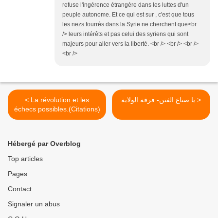
refuse l'ingérence étrangère dans les luttes d'un
peuple autonome. Et ce qui est sur , c'est que tous
les nezs fourrés dans la Syrie ne cherchent que<br
/> leurs intérêts et pas celui des syriens qui sont
majeurs pour aller vers la liberté. <br /> <br /> <br />
<br />
< La révolution et les
يا صناع الفتن- فرقة الولاية >
échecs possibles.(Citations)
Hébergé par Overblog
Top articles
Pages
Contact
Signaler un abus