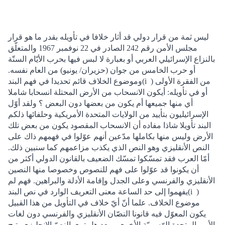
ليس ثمة من قرار دولي قد أثار خلافا في تأويله بقدر ما هو قرار
مجلس الأمن رقم 242 الصادر في 22 نوفمبر 1967 والمتعلّق
بالنزاع الإسرائيلي العربي أو بعبارة لا لبس فيها بحرب الأيّام الستّة
أو حرب الخامس من جوان (حزيران/ يونيو) من العام نفسه.
i ) من الفقرة الأولى
وموضوع الخلاف قائم تحديدا في فهم البند(
أو في تأويله: أيكون الانسحاب من الأرض المحتلة انسحابا شاملا
أي منها جميعها أم يكون من بعضها دون البعض ؟ ولقد أوّل
الإسرائيليون بتأييد من الولايات المتحدة الأمريكية وحلفائها ذلكم
البند تأويلا شاذا مفاده أن الانسحاب المقصود يكون من بعض تلك
الأرض وليس منها بكاملها مدّعين أنهم عوّلوا في فهمهم ذاك على
النص الأنقليزي وهو النص الذي يكذب مزاعمهم كما سنبين ذلك.
أمّا العرب فقد تمسّكوا تمسّك الضعيف بالقانون الدولي أكثر من
أن يكونوا قد عوّلوا على فهم للنصوص وخصوصا منها النصين
الأنقليزي والفرنسي وعلى الجدل وإقامة الأدلة والبراهين. فهم لم
يفهموا إلى حد الساعة معنى التعريف الوارد في نص البند(i )
موضوع الخلاف. علما أنّ أيّ خلاف في التأويل من هذا القبيل
يكون المعوّل فيه قانونا النصّان الأنقليزي والفرنسي دون لغات
الأمم المتحدة الرّسميّة الأخرى. وبعد هل ترى النصّ الإنجليزي يتيح