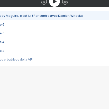
bey Maguire, c'est lui ! Rencontre avec Damien Witecka
e 6
e 5
e 4
e 3
s créatrices de la VF !
e 2
e 1
e Mektoub My Love arrive enfin ! Rencontre avec Shaïn Boumedine et Sal
i : après Toni en famille
elle réalise le bouleversant Dites lui que je l'aime