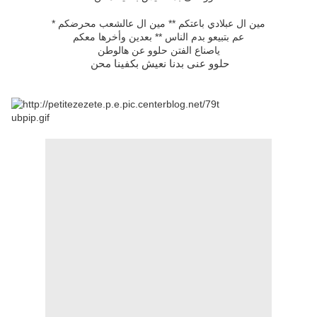
*
مين ال عبلادي باعتكم ** مين ال عالشعب محرضكم
عم بتبيعو بدم الناس ** بعدين وأخرها معكم
ياصناع الفتن حلوو عن هالوطن
حلوو عنى بدنا نعيش بكفينا محن