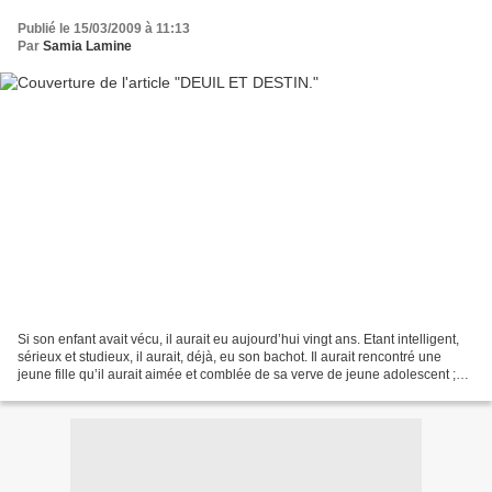
Publié le 15/03/2009 à 11:13
Par
Samia Lamine
Si son enfant avait vécu, il aurait eu aujourd’hui vingt ans. Etant intelligent,
sérieux et studieux, il aurait, déjà, eu son bachot. Il aurait rencontré une
jeune fille qu’il aurait aimée et comblée de sa verve de jeune adolescent ;
Son cœur était si...