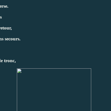
erse.
ds
etour,
s secours.
e tronc,