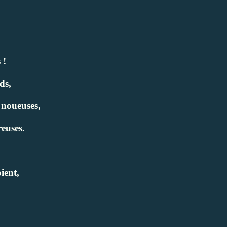
 !
ds,
 noueuses,
reuses.
ient,