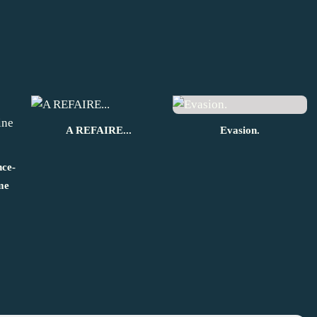
A REFAIRE...
Evasion.
nce-
me