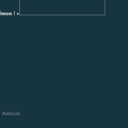
émon ! »
Publicité