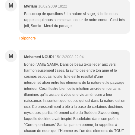
M
Myriam
10/02/2009 18:22
Beaucoup de questions ! La nature si sage, si belle nous
rappelle qui nous sommes au coeur de notre coeur. C'est très
joli, Samia. Merci du partage
Répondre
M
Mohamed NOURI
15/12/2008 22:04
Bonsoir AMIE SAMIA, Dans ce beau texte léger aux vers
harmonieusement tissés, la symbiose entre ton âme et le
cosmos est quasi totale. Elle est le résultat d'une
interpénétration entre les éléments de la nature et le paysage
intérieur. Ceci illustre bien cette intuition ancrée en certains
illuminés qu'ils auraient vécu une vie antérieure à leur
naissance. Ils sentent que tout ce qui est dans la nature est en
eux. Ce pressentiment a été à la base de certaines doctrines
mystiques, particulièrement celle du Suédois Swedenborg,
laquelle doctrine avait inspiré Baudelaire dans son poème
"Correspondances".Samia, par ton poème, tu rappelles à
chacun de nous que l'Homme est l'un des éléments du TOUT