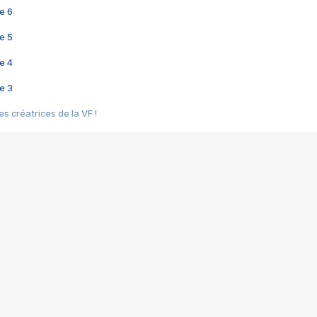
e 6
e 5
e 4
e 3
s créatrices de la VF !
e 2
e 1
e Mektoub My Love arrive enfin ! Rencontre avec Shaïn Boumedine et Sal
i : après Toni en famille
elle réalise le bouleversant Dites lui que je l'aime
ais ! Rencontre autour de Vie privée de Rebecca Zlotowski
 de Marguerite, Grave... Rencontre avec Ella Rumpf