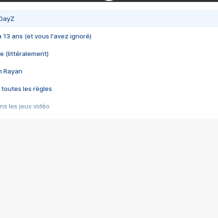
 DayZ
 a 13 ans (et vous l'avez ignoré)
e (littéralement)
im Rayan
 toutes les règles
s les jeux vidéo
us choquant de Rockstar ? - Le scandale BULLY
e plus moche de Steam
du RÊVE tourne au CAUCHEMAR
pendant 8 heures
it… à tort
umiliés par un jeu vidéo