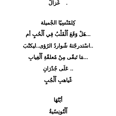
غَزالْ
.
كِلمًنْسِيًا الجْميلة
هَلْ وَقَعَ اُلْقَلْبُ فِي اُلْحُبٍ أم
...
اسْتدرجًتهُ شًواردُ الرُؤى..ليكتْبَ
..
مَا تَبقًى مِنْ مٌعلقًةِ اُلْغِيابِ
...
عَلَى جُدْرَانِ
..
غًياهبِ اُلْجُبٍ
أيًتُهَا
اُلْتُونِسًيةُ