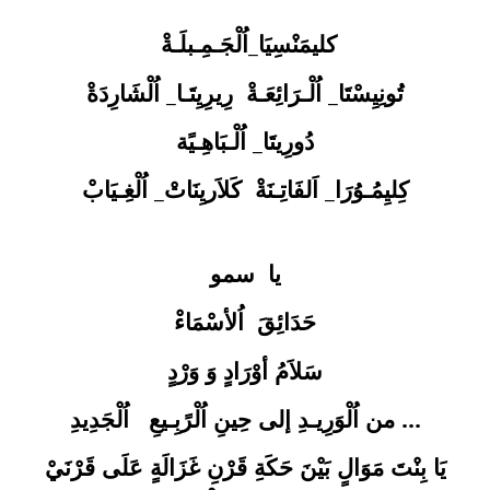
كليمَنْسِيَا
_اُلْجَـمِـبلَـةْ
تُونِيِسْتَا_ اُلْـرَائِعَـةْ رِيرِيِتَـا_ اُلْشَارِدَةْ
دُورِيتَا_ اُلْـبَاهِـيًة
كِليِمُـوُرَا_ اَلفَاتِـنَةْ كَلاَريِنَاتْ_ اُلْغِـيَابْ
يا سمو
حَدَائِقَ اُلأسْمَاءْ
سَلاَمُ أوْرَادٍ وَ وَرْدٍ
من اُلْوَرِيـدِ إلى حِينِ اُلْرًبِـيعِ اُلْجَدِيدِ
...
يَا بِنْتَ مَوَالٍ بَيْنَ حَكَةِ قَرْنِ غَزَالَةٍ عَلَى قَرْنَيْ