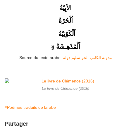
الأبِيًةُ
اُلْحُرًةُ
اُلْكَوْنِيًةُ
اُلْمُدْهِـشَةْ
§
Source du texte arabe:
مدونة الكاتب الحر سليم دولة
Le livre de Clémence (2016)
#Poèmes traduits de larabe
Partager